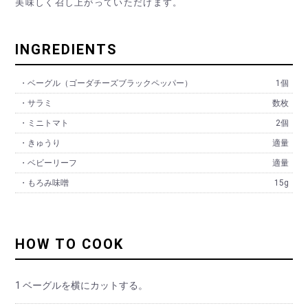
美味しく召し上がっていただけます。
INGREDIENTS
・ベーグル（ゴーダチーズブラックペッパー）
1個
・サラミ
数枚
・ミニトマト
2個
・きゅうり
適量
・ベビーリーフ
適量
・もろみ味噌
15g
HOW TO COOK
1 ベーグルを横にカットする。